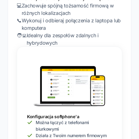
💻
Zachowuje spójną tożsamość firmową w
różnych lokalizacjach
📞
Wykonuj i odbieraj połączenia z laptopa lub
komputera
🧑‍💻
Idealny dla zespołów zdalnych i
hybrydowych
Konfiguracja softphone'a
Można łączyć z telefonami
biurkowymi
Działa z Twoim numerem firmowym