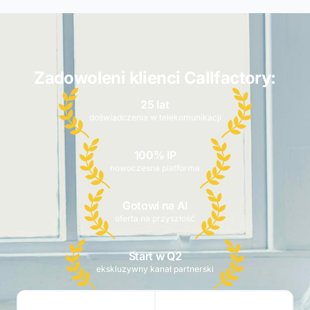
Zadowoleni klienci Callfactory:
25 lat
doświadczenia w telekomunikacji
100% IP
nowoczesna platforma
Gotowi na AI
oferta na przyszłość
Start w Q2
ekskluzywny kanał partnerski