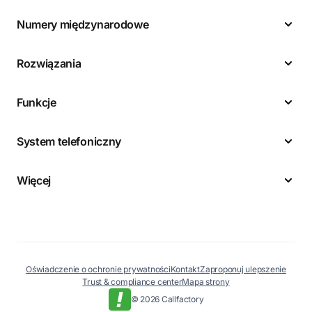
Numery międzynarodowe
Rozwiązania
Funkcje
System telefoniczny
Więcej
Oświadczenie o ochronie prywatności
Kontakt
Zaproponuj ulepszenie
Trust & compliance center
Mapa strony
© 2026 Callfactory