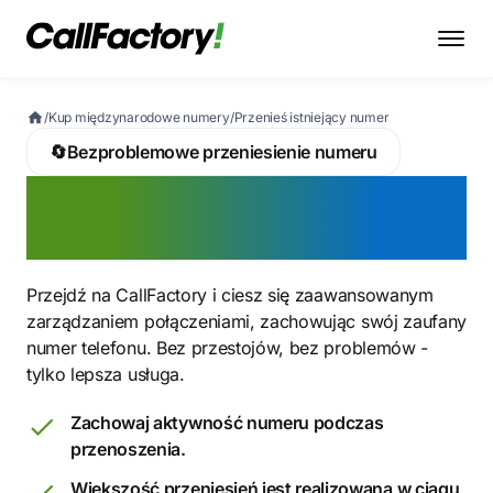
/
Kup międzynarodowe numery
/
Przenieś istniejący numer
🔄
Bezproblemowe przeniesienie numeru
Aktywuj przeniesienie
numeru do CallFactory
Przejdź na CallFactory i ciesz się zaawansowanym
zarządzaniem połączeniami, zachowując swój zaufany
numer telefonu. Bez przestojów, bez problemów -
tylko lepsza usługa.
Zachowaj aktywność numeru podczas
przenoszenia.
Większość przeniesień jest realizowana w ciągu