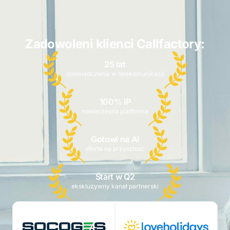
Zadowoleni klienci Callfactory:
25 lat
doświadczenia w telekomunikacji
100% IP
nowoczesna platforma
Gotowi na AI
oferta na przyszłość
Start w Q2
ekskluzywny kanał partnerski