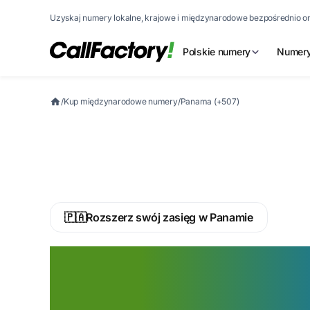
Uzyskaj numery lokalne, krajowe i międzynarodowe bezpośrednio on
Polskie numery
Numery
/
Kup międzynarodowe numery
/
Panama (+507)
🇵🇦
Rozszerz swój zasięg w Panamie
Aktywuj teraz p
numer dla swojej