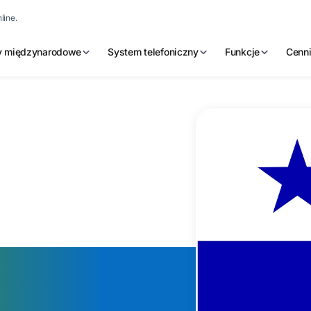
line.
 międzynarodowe
System telefoniczny
Funkcje
Cenn
anamski
 firmy