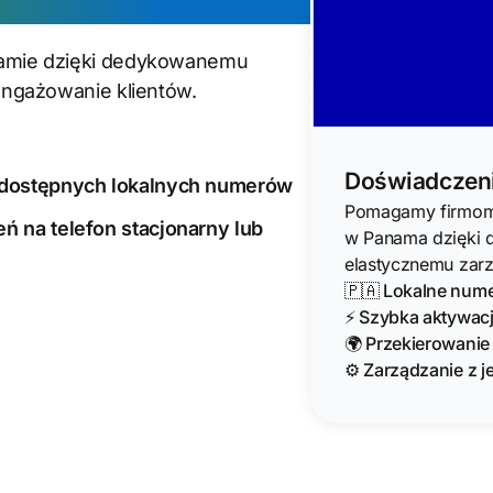
amie dzięki dedykowanemu
ngażowanie klientów.
Doświadczeni
 dostępnych lokalnych numerów
Pomagamy firmom 
 na telefon stacjonarny lub
w Panama dzięki 
elastycznemu zarz
🇵🇦 Lokalne num
⚡ Szybka aktywacja
🌍 Przekierowanie
⚙️ Zarządzanie z j