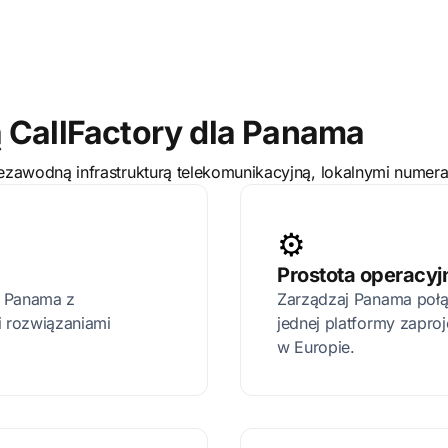
ą CallFactory dla Panama
awodną infrastrukturą telekomunikacyjną, lokalnymi numera
⚙️
Prostota operacyj
a Panama z
Zarządzaj Panama połąc
i rozwiązaniami
jednej platformy zapr
w Europie.