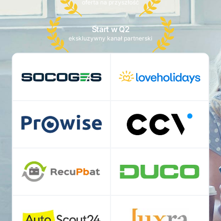
oferta na przyszłość
Start w Q2
ekskluzywny kanał partnerski