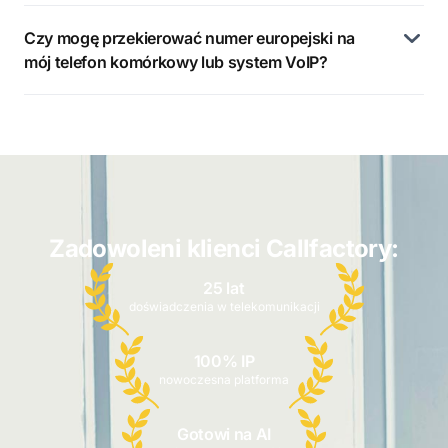
Czy mogę przekierować numer europejski na
mój telefon komórkowy lub system VoIP?
Zadowoleni klienci Callfactory:
25 lat
doświadczenia w telekomunikacji
100% IP
nowoczesna platforma
Gotowi na AI