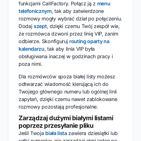
funkcjami CallFactory. Połącz ją z
menu
telefonicznym
, tak aby zatwierdzone
rozmowy mogły wybrać dział po połączeniu.
Dodaj
szept
, dzięki czemu Twój zespół wie,
że rozmówca dzwoni przez linię VIP, zanim
odbierze. Skonfiguruj
routing oparty na
kalendarzu
, tak aby linia VIP była
obsługiwana inaczej w godzinach pracy i
poza nimi.
Dla rozmówców spoza białej listy możesz
odtwarzać wiadomość kierującą ich do
Twojego głównego numeru lub ogólnej linii
zapytań, dzięki czemu nawet zablokowane
rozmowy pozostają profesjonalne.
Zarządzaj dużymi białymi listami
poprzez przesyłanie pliku
Jeśli Twoja
biała lista
zawiera dziesiątki lub
setki numerów, nie zarządzaj nimi jeden po