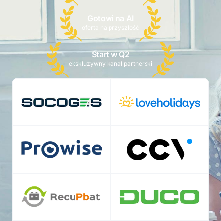
Gotowi na AI
oferta na przyszłość
Start w Q2
ekskluzywny kanał partnerski