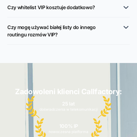
Czy whitelist VIP kosztuje dodatkowo?
Czy mogę używać białej listy do innego
routingu rozmów VIP?
Zadowoleni klienci Callfactory:
25 lat
doświadczenia w telekomunikacji
100% IP
nowoczesna platforma