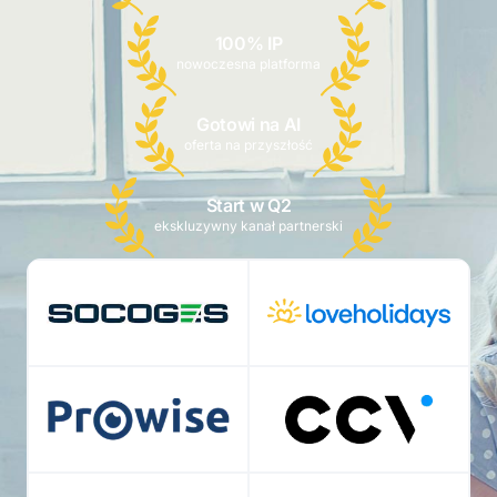
100% IP
nowoczesna platforma
Gotowi na AI
oferta na przyszłość
Start w Q2
ekskluzywny kanał partnerski