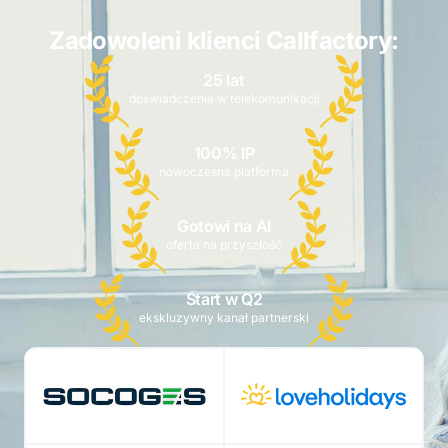
Zadowoleni klienci Callfactory:
25 lat
doświadczenia w telekomunikacji
100% IP
nowoczesna platforma
Gotowi na AI
oferta na przyszłość
Start w Q2
ekskluzywny kanał partnerski