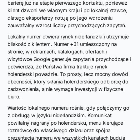
barierę już na etapie pierwszego kontaktu, ponieważ
klient dzwoni we własnym kraju i po lokalnej stawce,
dlatego eksporterzy notują po jego wdrożeniu
zauważalny wzrost liczby przychodzących zapytań.
Lokalny numer otwiera rynek niderlandzki i utrzymuje
bliskość z klientem. Numer +31 umieszczony na
stronie, w reklamach, katalogach, ofertach i
wizytówce Google generuje zapytania przychodzące i
potwierdza, że Państwa firma traktuje rynek
holenderski poważnie. To prosty, lecz mocny dowód
obecności, który skłania holenderskiego odbiorcę do
zadzwonienia, a nie wymaga inwestycji w fizyczne
biuro.
Wartość lokalnego numeru rośnie, gdy połączymy go
z obsługą w języku niderlandzkim. Komunikat
powitalny nagrany po holendersku, menu kierujące
rozmówcę do właściwego działu oraz spójna
prezentacja numeru we wszystkich kanałach budują