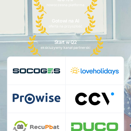
nowoczesna platforma
Gotowi na AI
oferta na przyszłość
Start w Q2
ekskluzywny kanał partnerski