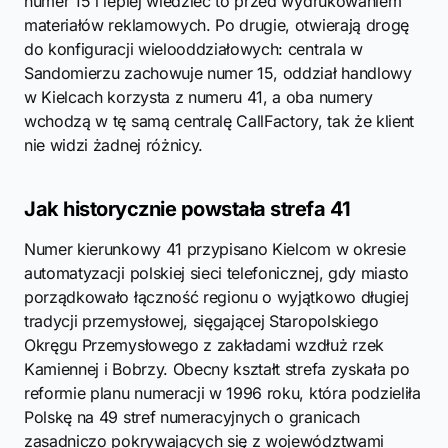
numer 15 i lepiej wiedzieć to przed wydrukowaniem
materiałów reklamowych. Po drugie, otwierają drogę
do konfiguracji wielooddziałowych: centrala w
Sandomierzu zachowuje numer 15, oddział handlowy
w Kielcach korzysta z numeru 41, a oba numery
wchodzą w tę samą centralę CallFactory, tak że klient
nie widzi żadnej różnicy.
Jak historycznie powstała strefa 41
Numer kierunkowy 41 przypisano Kielcom w okresie
automatyzacji polskiej sieci telefonicznej, gdy miasto
porządkowało łączność regionu o wyjątkowo długiej
tradycji przemysłowej, sięgającej Staropolskiego
Okręgu Przemysłowego z zakładami wzdłuż rzek
Kamiennej i Bobrzy. Obecny kształt strefa zyskała po
reformie planu numeracji w 1996 roku, która podzieliła
Polskę na 49 stref numeracyjnych o granicach
zasadniczo pokrywających się z województwami