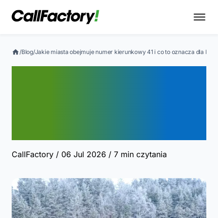
/
Blog
/
Jakie miasta obejmuje numer kierunkowy 41 i co to oznacza dla Pań
Jakie miasta obejmuje
numer kierunkowy 41 i co
to oznacza dla Państwa
firmy
CallFactory
/ 06 Jul 2026
/ 7 min czytania