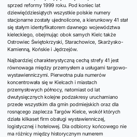
sprzed reformy 1999 roku. Pod koniec lat
dziewięćdziesiątych wszystkie polskie numery
stacjonarne zostały ujednolicone, a kierunkowy 41 stał
się stałym identyfikatorem dawnego województwa
kieleckiego, obejmując obok samych Kielc także
Ostrowiec Świętokrzyski, Starachowice, Skarżysko-
Kamienną, Końskie i Jędrzejów.
Najbardziej charakterystyczną cechą strefy 41 jest
równowaga między przemysłem a usługami targowo-
wystawienniczymi. Pierwotna pula numerów
koncentrowała się w Kielcach i miastach
przemysłowych północy, natomiast od lat
dwutysięcznych kolejne podzakresy uruchamiano
przede wszystkim dla gmin podmiejskich oraz dla
rosnącego zaplecza Targów Kielce, wokół których
działa kilkaset firm obsługi wystawienniczej,
logistycznej i hotelowej. Dla odbiorcy końcowego nie
ma różnicy między historycznym numerem