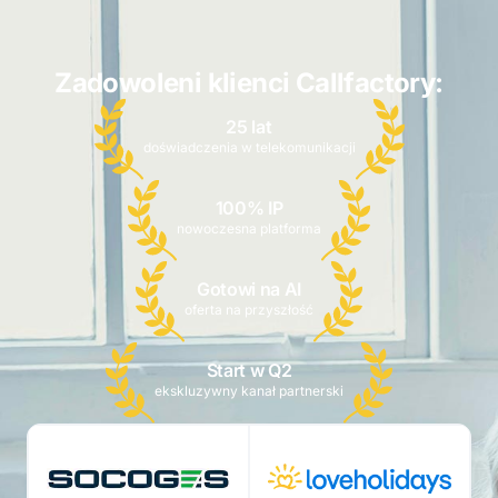
Zadowoleni klienci Callfactory:
25 lat
doświadczenia w telekomunikacji
100% IP
nowoczesna platforma
Gotowi na AI
oferta na przyszłość
Start w Q2
ekskluzywny kanał partnerski