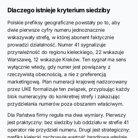
Dlaczego istnieje kryterium siedziby
Polskie prefiksy geograficzne powstały po to, aby
dwie pierwsze cyfry numeru jednoznacznie
wskazywały strefę, w której abonent faktycznie
prowadzi działalność. Numer 41 sygnalizuje
przynależność do regionu kieleckiego, 22 wskazuje
Warszawę, 12 wskazuje Kraków. Ten sygnał ma sens
wyłącznie wtedy, gdy numer jest powiązany z
rzeczywistą obecnością, a nie z preferencją
marketingową. Plan numeracji krajowej nadzorowany
przez UKE formalizuje ten związek, przypisując każdy
blok numeracyjny do konkretnej strefy i zakazując
przydzielania numerów poza obszarem właściwym.
Dla Państwa firmy reguła ma dwa wymiary. Pierwszy
jest praktyczny: bez siedziby lub oddziału w strefie 41
operator nie przydzieli numeru. Drugi jest strategiczny:
prefiks kielecki zachowuje wartość handlową właśnie