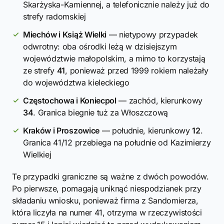
Skarżyska-Kamiennej, a telefonicznie należy już do
strefy radomskiej
Miechów i Książ Wielki
— nietypowy przypadek
odwrotny: oba ośrodki leżą w dzisiejszym
województwie małopolskim, a mimo to korzystają
ze strefy
41
, ponieważ przed 1999 rokiem należały
do województwa kieleckiego
Częstochowa i Koniecpol
— zachód, kierunkowy
34
. Granica biegnie tuż za Włoszczową
Kraków i Proszowice
— południe, kierunkowy
12
.
Granica 41/12 przebiega na południe od Kazimierzy
Wielkiej
Te przypadki graniczne są ważne z dwóch powodów.
Po pierwsze, pomagają uniknąć niespodzianek przy
składaniu wniosku, ponieważ firma z Sandomierza,
która liczyła na numer 41, otrzyma w rzeczywistości